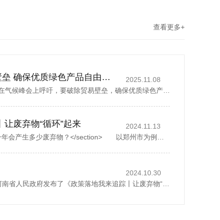
查看更多+
丁薛祥吁破除贸易壁垒 确保优质绿色产品自由流通
2025.11.08
中国国务院副总理丁薛祥在气候峰会上呼吁，要破除贸易壁垒，确保优质绿色产品自由流通。据新华社报道，丁薛祥于当地时间星期四(11月6日)在巴西贝伦举行的《联合国气候变化框架公约》第30次缔约方大会贝伦气候峰会...
丨让废弃物“循环”起来
2024.11.13
<section> 一座城市，一年会产生多少废弃物？</section> 以郑州市为例，去年全市域分类收集、转运各类生活垃圾500多万吨，人均每天约1.07公斤。而这其中，矿泉水瓶、外卖...
2024.10.30
2024年10月28日，河南省人民政府发布了《政策落地我来追踪丨让废弃物“循环”起来》，1斤废纸可以制成0.8斤再生纸、30个塑料瓶可以制成一件再生厚外套、废弃家电中的金属零部件可以回炉重造……历经多个环节...