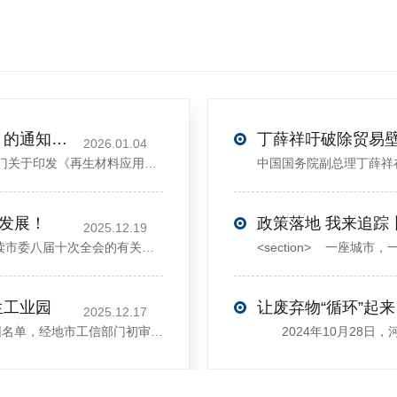
关于印发《再生材料应用推广行动方案》的通知(发改环资〔2025〕1681号)
2026.01.04
<sectiondata-pm-slice="00[]">国家发展改革委等部门关于印发《再生材料应用推广行动方案》的通知</section><section>发改环资〔2025〕1681号各省、自治区、直辖市、新疆生产建设兵团发展改革委、工业和信息化主管部门、财政厅（局）、生态环境厅（局）、商务厅（
大发展！
政策落地 我来追踪
2025.12.19
12月13日，中共许昌市委举行新闻发布会，介绍解读市委八届十次全会的有关情况。记者从发布会了解到，“十五五”时期，许昌将加快构建现代化产业体系，持续巩固壮大实体经济根基。一系列前瞻布局和突破性举措即将展开，一起来看！<section><section>锚定“五城”目标，打造产业特色优势&...
生工业园
让废弃物“循环”起来
2025.12.17
近日，河南省工信厅发布第四批省级循环再生工业园名单，经地市工信部门初审推荐、园区现场答辩、专家评判等环节，城发环境（许昌）循环经济产业园成功入选，系鄢陵县首家省级循环再生工业园。该园区是河南省首个高值化再生塑料循环经济产业园，由鄢陵县、河南省投资集团城发环境股份有限公司、河南平远新材料科技有限公司三