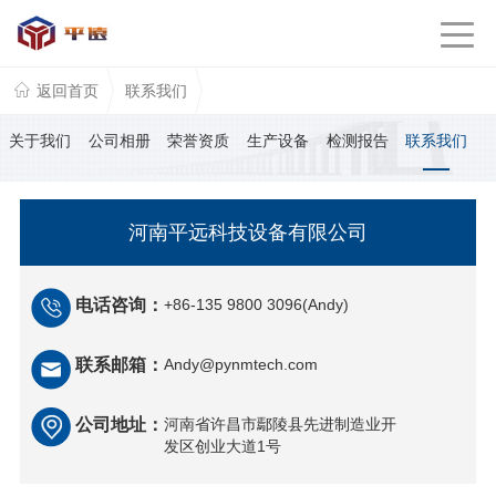
返回首页
联系我们
关于我们
公司相册
荣誉资质
生产设备
检测报告
联系我们
河南平远科技设备有限公司
电话咨询：
+86-135 9800 3096(Andy)
联系邮箱：
Andy@pynmtech.com
公司地址：
河南省许昌市鄢陵县先进制造业开
发区创业大道1号