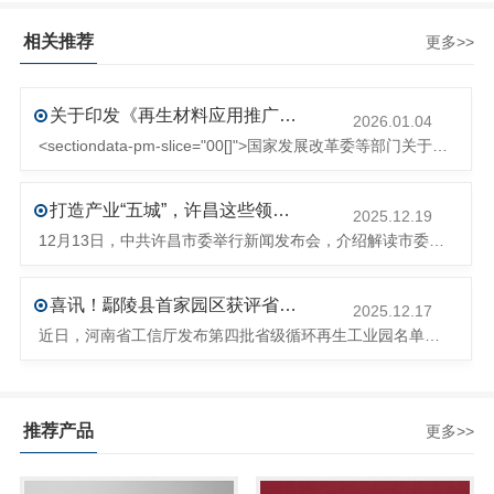
相关推荐
更多>>
关于印发《再生材料应用推广行动方案》的通知(发改环资〔2025〕1681号)
2026.01.04
<sectiondata-pm-slice="00[]">国家发展改革委等部门关于印发《再生材料应用推广行动方案》的通知</section><section>发改环资〔2025〕1681号各省、自治区、直辖市、新疆生产建设兵团发展改革委、工业和信息化主管部门、财政厅（局）、生态环境厅（局）、商务厅（
打造产业“五城”，许昌这些领域将迎来大发展！
2025.12.19
12月13日，中共许昌市委举行新闻发布会，介绍解读市委八届十次全会的有关情况。记者从发布会了解到，“十五五”时期，许昌将加快构建现代化产业体系，持续巩固壮大实体经济根基。一系列前瞻布局和突破性举措即将展开，一起来看！<section><section>锚定“五城”目标，打造产业特色优势&...
喜讯！鄢陵县首家园区获评省级循环再生工业园
2025.12.17
近日，河南省工信厅发布第四批省级循环再生工业园名单，经地市工信部门初审推荐、园区现场答辩、专家评判等环节，城发环境（许昌）循环经济产业园成功入选，系鄢陵县首家省级循环再生工业园。该园区是河南省首个高值化再生塑料循环经济产业园，由鄢陵县、河南省投资集团城发环境股份有限公司、河南平远新材料科技有限公司三
推荐产品
更多>>