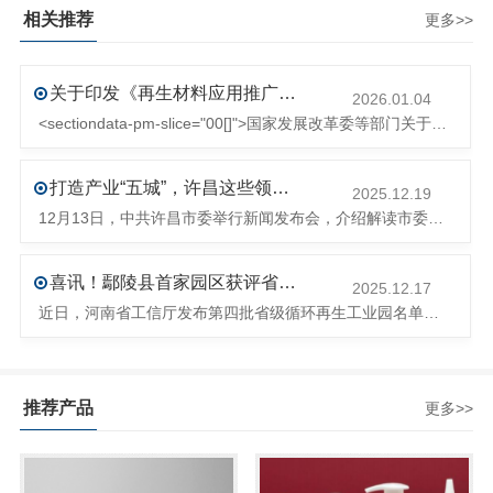
相关推荐
更多>>
关于印发《再生材料应用推广行动方案》的通知(发改环资〔2025〕1681号)
2026.01.04
<sectiondata-pm-slice="00[]">国家发展改革委等部门关于印发《再生材料应用推广行动方案》的通知</section><section>发改环资〔2025〕1681号各省、自治区、直辖市、新疆生产建设兵团发展改革委、工业和信息化主管部门、财政厅（局）、生态环境厅（局）、商务厅（
打造产业“五城”，许昌这些领域将迎来大发展！
2025.12.19
12月13日，中共许昌市委举行新闻发布会，介绍解读市委八届十次全会的有关情况。记者从发布会了解到，“十五五”时期，许昌将加快构建现代化产业体系，持续巩固壮大实体经济根基。一系列前瞻布局和突破性举措即将展开，一起来看！<section><section>锚定“五城”目标，打造产业特色优势&...
喜讯！鄢陵县首家园区获评省级循环再生工业园
2025.12.17
近日，河南省工信厅发布第四批省级循环再生工业园名单，经地市工信部门初审推荐、园区现场答辩、专家评判等环节，城发环境（许昌）循环经济产业园成功入选，系鄢陵县首家省级循环再生工业园。该园区是河南省首个高值化再生塑料循环经济产业园，由鄢陵县、河南省投资集团城发环境股份有限公司、河南平远新材料科技有限公司三
推荐产品
更多>>