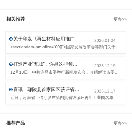
相关推荐
更多>>
关于印发《再生材料应用推广行动方案》的通知(发改环资〔2025〕1681号)
2026.01.04
<sectiondata-pm-slice="00[]">国家发展改革委等部门关于印发《再生材料应用推广行动方案》的通知</section><section>发改环资〔2025〕1681号各省、自治区、直辖市、新疆生产建设兵团发展改革委、工业和信息化主管部门、财政厅（局）、生态环境厅（局）、商务厅（
打造产业“五城”，许昌这些领域将迎来大发展！
2025.12.19
12月13日，中共许昌市委举行新闻发布会，介绍解读市委八届十次全会的有关情况。记者从发布会了解到，“十五五”时期，许昌将加快构建现代化产业体系，持续巩固壮大实体经济根基。一系列前瞻布局和突破性举措即将展开，一起来看！<section><section>锚定“五城”目标，打造产业特色优势&...
喜讯！鄢陵县首家园区获评省级循环再生工业园
2025.12.17
近日，河南省工信厅发布第四批省级循环再生工业园名单，经地市工信部门初审推荐、园区现场答辩、专家评判等环节，城发环境（许昌）循环经济产业园成功入选，系鄢陵县首家省级循环再生工业园。该园区是河南省首个高值化再生塑料循环经济产业园，由鄢陵县、河南省投资集团城发环境股份有限公司、河南平远新材料科技有限公司三
推荐产品
更多>>