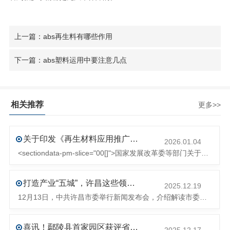
上一篇：abs再生料有哪些作用
下一篇：abs塑料运用中要注意几点
相关推荐
更多>>
关于印发《再生材料应用推广行动方案》的通知(发改环资〔2025〕1681号)
2026.01.04
<sectiondata-pm-slice="00[]">国家发展改革委等部门关于印发《再生材料应用推广行动方案》的通知</section><section>发改环资〔2025〕1681号各省、自治区、直辖市、新疆生产建设兵团发展改革委、工业和信息化主管部门、财政厅（局）、生态环境厅（局）、商务厅（
打造产业“五城”，许昌这些领域将迎来大发展！
2025.12.19
12月13日，中共许昌市委举行新闻发布会，介绍解读市委八届十次全会的有关情况。记者从发布会了解到，“十五五”时期，许昌将加快构建现代化产业体系，持续巩固壮大实体经济根基。一系列前瞻布局和突破性举措即将展开，一起来看！<section><section>锚定“五城”目标，打造产业特色优势&...
喜讯！鄢陵县首家园区获评省级循环再生工业园