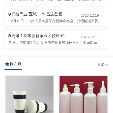
打造产业“五城”，许昌这些领域将迎来大发展！
2025.12.19
12月13日，中共许昌市委举行新闻发布会，介绍解读市委八届十次全会的有关情况。记者从发布会了解到，“十五五”时期，许昌将加快构建现代化产业体系，持续巩固壮大实体经济根基。一系列前瞻布局和突破性举措即将展开，一起来看！<section><section>锚定“五城”目标，打造产业特色优势&...
喜讯！鄢陵县首家园区获评省级循环再生工业园
2025.12.17
近日，河南省工信厅发布第四批省级循环再生工业园名单，经地市工信部门初审推荐、园区现场答辩、专家评判等环节，城发环境（许昌）循环经济产业园成功入选，系鄢陵县首家省级循环再生工业园。该园区是河南省首个高值化再生塑料循环经济产业园，由鄢陵县、河南省投资集团城发环境股份有限公司、河南平远新材料科技有限公司三
推荐产品
更多>>