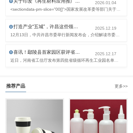
关于印发《再生材料应用推广行动方案》的通知(发改环资〔2025〕1681号)
2026.01.04
<sectiondata-pm-slice="00[]">国家发展改革委等部门关于印发《再生材料应用推广行动方案》的通知</section><section>发改环资〔2025〕1681号各省、自治区、直辖市、新疆生产建设兵团发展改革委、工业和信息化主管部门、财政厅（局）、生态环境厅（局）、商务厅（
打造产业“五城”，许昌这些领域将迎来大发展！
2025.12.19
12月13日，中共许昌市委举行新闻发布会，介绍解读市委八届十次全会的有关情况。记者从发布会了解到，“十五五”时期，许昌将加快构建现代化产业体系，持续巩固壮大实体经济根基。一系列前瞻布局和突破性举措即将展开，一起来看！<section><section>锚定“五城”目标，打造产业特色优势&...
喜讯！鄢陵县首家园区获评省级循环再生工业园
2025.12.17
近日，河南省工信厅发布第四批省级循环再生工业园名单，经地市工信部门初审推荐、园区现场答辩、专家评判等环节，城发环境（许昌）循环经济产业园成功入选，系鄢陵县首家省级循环再生工业园。该园区是河南省首个高值化再生塑料循环经济产业园，由鄢陵县、河南省投资集团城发环境股份有限公司、河南平远新材料科技有限公司三
推荐产品
更多>>