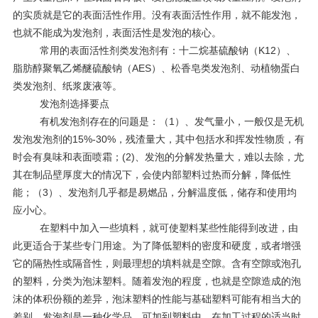
的实质就是它的表面活性作用。没有表面活性作用，就不能发泡，
也就不能成为发泡剂，表面活性是发泡的核心。
常用的表面活性剂类发泡剂有：十二烷基硫酸钠（K12）、
脂肪醇聚氧乙烯醚硫酸钠（AES）、松香皂类发泡剂、动植物蛋白
类发泡剂、纸浆废液等。
发泡剂选择要点
有机发泡剂存在的问题是：（1）、发气量小，一般仅是无机
发泡发泡剂的15%-30%，残渣量大，其中包括水和挥发性物质，有
时会有臭味和表面喷霜；(2)、发泡的分解发热量大，难以去除，尤
其在制品壁厚度大的情况下，会使内部塑料过热而分解，降低性
能；（3）、发泡剂几乎都是易燃品，分解温度低，储存和使用均
应小心。
在塑料中加入一些填料，就可使塑料某些性能得到改进，由
此更适合于某些专门用途。为了降低塑料的密度和硬度，或者增强
它的隔热性或隔音性，则最理想的填料就是空隙。含有空隙或泡孔
的塑料，分类为泡沫塑料。随着发泡的程度，也就是空隙造成的泡
沫的体积份额的差异，泡沫塑料的性能与基础塑料可能有相当大的
差别。发泡剂是一种化学品，可加到塑料中，在加工过程的适当时