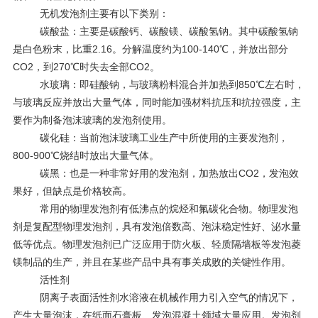
无机发泡剂主要有以下类别：
碳酸盐：主要是碳酸钙、碳酸镁、碳酸氢钠。其中碳酸氢钠
是白色粉末，比重2.16。分解温度约为100-140℃，并放出部分
CO2，到270℃时失去全部CO2。
水玻璃：即硅酸钠，与玻璃粉料混合并加热到850℃左右时，
与玻璃反应并放出大量气体，同时能加强材料抗压和抗拉强度，主
要作为制备泡沫玻璃的发泡剂使用。
碳化硅：当前泡沫玻璃工业生产中所使用的主要发泡剂，
800-900℃烧结时放出大量气体。
碳黑：也是一种非常好用的发泡剂，加热放出CO2，发泡效
果好，但缺点是价格较高。
常用的物理发泡剂有低沸点的烷烃和氟碳化合物。物理发泡
剂是复配型物理发泡剂，具有发泡倍数高、泡沫稳定性好、泌水量
低等优点。物理发泡剂已广泛应用于防火板、轻质隔墙板等发泡菱
镁制品的生产，并且在某些产品中具有事关成败的关键性作用。
活性剂
阴离子表面活性剂水溶液在机械作用力引入空气的情况下，
产生大量泡沫，在纸面石膏板、发泡混凝土领域大量应用。发泡剂