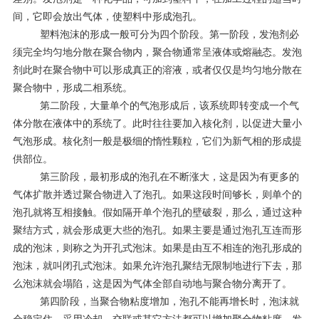
间，它即会放出气体，使塑料中形成泡孔。
塑料泡沫的形成一般可分为四个阶段。第一阶段，发泡剂必
须完全均匀地分散在聚合物内，聚合物通常呈液体或熔融态。发泡
剂此时在聚合物中可以形成真正的溶液，或者仅仅是均匀地分散在
聚合物中，形成二相系统。
第二阶段，大量单个的气泡形成后，该系统即转变成一个气
体分散在液体中的系统了。此时往往要加入核化剂，以促进大量小
气泡形成。核化剂一般是极细的惰性颗粒，它们为新气相的形成提
供部位。
第三阶段，最初形成的泡孔在不断涨大，这是因为有更多的
气体扩散并透过聚合物进入了泡孔。如果这段时间够长，则单个的
泡孔就将互相接触。假如隔开单个泡孔的壁破裂，那么，通过这种
聚结方式，就会形成更大些的泡孔。如果主要是通过泡孔互连而形
成的泡沫，则称之为开孔式泡沫。如果是由互不相连的泡孔形成的
泡沫，就叫闭孔式泡沫。如果允许泡孔聚结无限制地进行下去，那
么泡沫就会塌陷，这是因为气体全部自动地与聚合物分离开了。
第四阶段，当聚合物粘度增加，泡孔不能再增长时，泡沫就