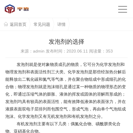
返回首页
常见问题
详情
发泡剂的选择
来源：admin 发布时间：2020.06.11 阅读量：
353
发泡剂
就是使对象物质成孔的物质，它可分为化学
发泡剂
和
物理
发泡剂
和表面活性剂三大类。化学发泡剂是那些经加热分解后
能释放出二氧化碳和氮气等气体，并在聚合物组成中形成细孔的化
合物；物理发泡剂就是泡沫细孔是通过某一种物质的物理形态的变
化，即通过压缩气体的膨胀、液体的挥发或固体的溶解而形成的；
发泡剂均具有较高的表面活性，能有效降低液体的表面张力，并在
液膜表面双电子层排列而包围空气，形成气泡，再由单个气泡组成
泡沫。化学发泡剂又有无机发泡剂和有机发泡剂之分。
有机发泡剂主要有以下几类：偶氮化合物、磺酰肼类化合
物、亚硝基化合物。