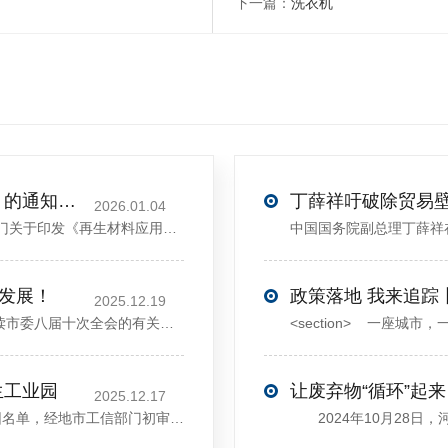
下一篇：
洗衣机
关于印发《再生材料应用推广行动方案》的通知(发改环资〔2025〕1681号)
2026.01.04
<sectiondata-pm-slice="00[]">国家发展改革委等部门关于印发《再生材料应用推广行动方案》的通知</section><section>发改环资〔2025〕1681号各省、自治区、直辖市、新疆生产建设兵团发展改革委、工业和信息化主管部门、财政厅（局）、生态环境厅（局）、商务厅（
大发展！
政策落地 我来追踪
2025.12.19
12月13日，中共许昌市委举行新闻发布会，介绍解读市委八届十次全会的有关情况。记者从发布会了解到，“十五五”时期，许昌将加快构建现代化产业体系，持续巩固壮大实体经济根基。一系列前瞻布局和突破性举措即将展开，一起来看！<section><section>锚定“五城”目标，打造产业特色优势&...
生工业园
让废弃物“循环”起来
2025.12.17
近日，河南省工信厅发布第四批省级循环再生工业园名单，经地市工信部门初审推荐、园区现场答辩、专家评判等环节，城发环境（许昌）循环经济产业园成功入选，系鄢陵县首家省级循环再生工业园。该园区是河南省首个高值化再生塑料循环经济产业园，由鄢陵县、河南省投资集团城发环境股份有限公司、河南平远新材料科技有限公司三