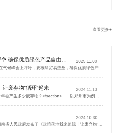
查看更多+
丁薛祥吁破除贸易壁垒 确保优质绿色产品自由流通
2025.11.08
中国国务院副总理丁薛祥在气候峰会上呼吁，要破除贸易壁垒，确保优质绿色产品自由流通。据新华社报道，丁薛祥于当地时间星期四(11月6日)在巴西贝伦举行的《联合国气候变化框架公约》第30次缔约方大会贝伦气候峰会...
丨让废弃物“循环”起来
2024.11.13
<section> 一座城市，一年会产生多少废弃物？</section> 以郑州市为例，去年全市域分类收集、转运各类生活垃圾500多万吨，人均每天约1.07公斤。而这其中，矿泉水瓶、外卖...
2024.10.30
2024年10月28日，河南省人民政府发布了《政策落地我来追踪丨让废弃物“循环”起来》，1斤废纸可以制成0.8斤再生纸、30个塑料瓶可以制成一件再生厚外套、废弃家电中的金属零部件可以回炉重造……历经多个环节...