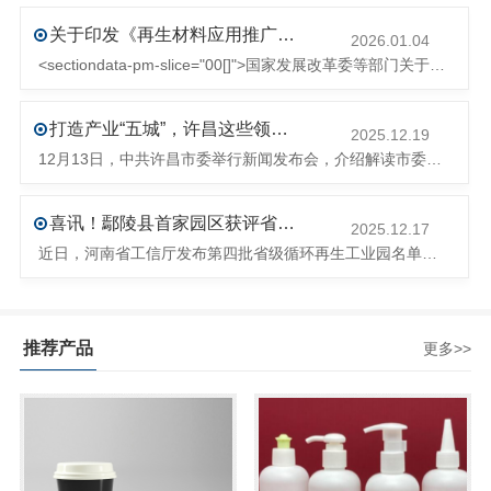
关于印发《再生材料应用推广行动方案》的通知(发改环资〔2025〕1681号)
2026.01.04
<sectiondata-pm-slice="00[]">国家发展改革委等部门关于印发《再生材料应用推广行动方案》的通知</section><section>发改环资〔2025〕1681号各省、自治区、直辖市、新疆生产建设兵团发展改革委、工业和信息化主管部门、财政厅（局）、生态环境厅（局）、商务厅（
打造产业“五城”，许昌这些领域将迎来大发展！
2025.12.19
12月13日，中共许昌市委举行新闻发布会，介绍解读市委八届十次全会的有关情况。记者从发布会了解到，“十五五”时期，许昌将加快构建现代化产业体系，持续巩固壮大实体经济根基。一系列前瞻布局和突破性举措即将展开，一起来看！<section><section>锚定“五城”目标，打造产业特色优势&...
喜讯！鄢陵县首家园区获评省级循环再生工业园
2025.12.17
近日，河南省工信厅发布第四批省级循环再生工业园名单，经地市工信部门初审推荐、园区现场答辩、专家评判等环节，城发环境（许昌）循环经济产业园成功入选，系鄢陵县首家省级循环再生工业园。该园区是河南省首个高值化再生塑料循环经济产业园，由鄢陵县、河南省投资集团城发环境股份有限公司、河南平远新材料科技有限公司三
推荐产品
更多>>