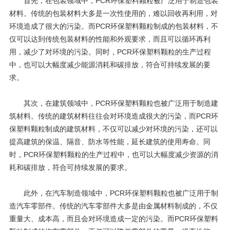
首先，在包装领域中，
PCR
环保塑料颗粒被广泛用于制造包装
材料。传统的包装材料大多是一次性使用的，难以回收再利用，对
环境造成了很大的污染。而
PCR
环保塑料颗粒制成的包装材料，不
仅可以达到传统包装材料的性能和外观要求，而且可以循环再利
用，减少了对环境的污染。同时，
PCR
环保塑料颗粒的生产过程
中，也可以大幅度减少能源消耗和碳排放，符合可持续发展的要
求。
其次，在建筑领域中，
PCR
环保塑料颗粒也被广泛用于制造建
筑材料。传统的建筑材料往往会对环境造成很大的污染，而
PCR
环
保塑料颗粒制成的建筑材料，不仅可以减少对环境的污染，还可以
提高建筑的保温、隔音、防水等性能，延长建筑的使用寿命。同
时，
PCR
环保塑料颗粒的生产过程中，也可以大幅度减少资源的消
耗和碳排放，符合可持续发展的要求。
此外，在汽车制造领域中，
PCR
环保塑料颗粒也被广泛用于制
造汽车零部件。传统的汽车零部件大多是由金属材料制成的，不仅
重量大、成本高，而且会对环境造成一定的污染。而
PCR
环保塑料