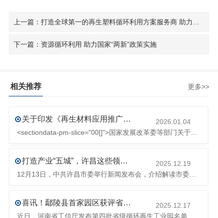
上一篇：打造全球第一的再生塑料循环利用方案服务商 助力实现国家“双碳”战略目标
下一篇：资源循环利用 助力国家“两新”政策实施
相关推荐
更多>>
关于印发《再生材料应用推广行动方案》的通知(发改环资〔2025〕1681号)
2026.01.04
<sectiondata-pm-slice="00[]">国家发展改革委等部门关于印发《再生材料应用推广行动方案》的通知</section><section>发改环资〔2025〕1681号各省、自治区、直辖市、新疆生产建设兵团发展改革委、工业和信息化主管部门、财政厅（局）、生态环境厅（局）、商务厅（
打造产业“五城”，许昌这些领域将迎来大发展！
2025.12.19
12月13日，中共许昌市委举行新闻发布会，介绍解读市委八届十次全会的有关情况。记者从发布会了解到，“十五五”时期，许昌将加快构建现代化产业体系，持续巩固壮大实体经济根基。一系列前瞻布局和突破性举措即将展开，一起来看！<section><section>锚定“五城”目标，打造产业特色优势&...
喜讯！鄢陵县首家园区获评省级循环再生工业园
2025.12.17
近日，河南省工信厅发布第四批省级循环再生工业园名单，经地市工信部门初审推荐、园区现场答辩、专家评判等环节，城发环境（许昌）循环经济产业园成功入选，系鄢陵县首家省级循环再生工业园。该园区是河南省首个高值化再生塑料循环经济产业园，由鄢陵县、河南省投资集团城发环境股份有限公司、河南平远新材料科技有限公司三