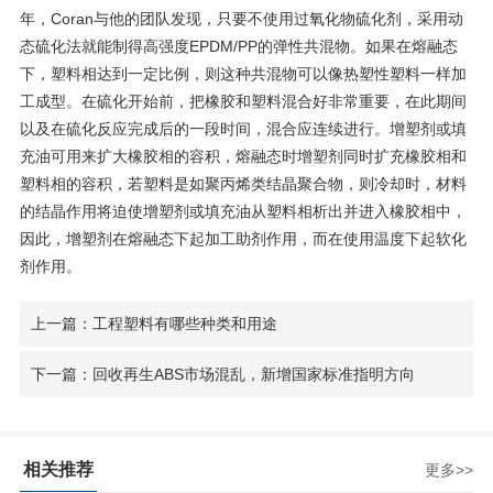
年，
Coran
与他的团队发现，只要不使用过氧化物硫化剂，采用动
态硫化法就能制得高强度
EPDM/PP
的弹性共混物。如果在熔融态
下，塑料相达到一定比例，则这种共混物可以像热塑性塑料一样加
工成型。在硫化开始前，把橡胶和塑料混合好非常重要，在此期间
以及在硫化反应完成后的一段时间，混合应连续进行。增塑剂或填
充油可用来扩大橡胶相的容积，熔融态时增塑剂同时扩充橡胶相和
塑料相的容积，若塑料是如聚丙烯类结晶聚合物，则冷却时，材料
的结晶作用将迫使增塑剂或填充油从塑料相析出并进入橡胶相中，
因此，增塑剂在熔融态下起加工助剂作用，而在使用温度下起软化
剂作用。
上一篇：工程塑料有哪些种类和用途
下一篇：回收再生ABS市场混乱，新增国家标准指明方向
相关推荐
更多>>