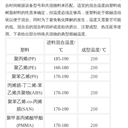
合时间根据设备型号和共混物料来匹配。适宜的混合温度由塑料或
树脂材料的性质来确定，但温度必须足够高，使塑料处于熔融流动
状以便于混合。同时为了避免氧化降解的发生，温度又需要尽可能
的低。混合后的混合料切碎或造粒供挤出、注塑成型、热压延等使
用。下表给出部分特殊共混物的典型熔融温度。
进料混合温度
/
塑料
℃
成型温度
/ ℃
聚丙烯
(PP)
185-190
210
聚乙烯
(PE)
160-180
210
聚苯乙烯
(PS)
170-190
210
丙烯腈
-
丁二烯
-
苯
乙烯共聚物
(ABS)
170-190
210
聚苯乙烯
-co-
丙烯
腈
(SAN)
170-190
210
聚甲基丙烯酸甲酯
(PMMA)
170-180
210