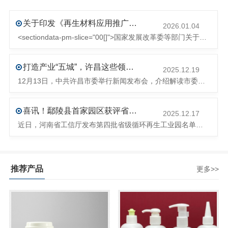
关于印发《再生材料应用推广行动方案》的通知(发改环资〔2025〕1681号)
2026.01.04
<sectiondata-pm-slice="00[]">国家发展改革委等部门关于印发《再生材料应用推广行动方案》的通知</section><section>发改环资〔2025〕1681号各省、自治区、直辖市、新疆生产建设兵团发展改革委、工业和信息化主管部门、财政厅（局）、生态环境厅（局）、商务厅（
打造产业“五城”，许昌这些领域将迎来大发展！
2025.12.19
12月13日，中共许昌市委举行新闻发布会，介绍解读市委八届十次全会的有关情况。记者从发布会了解到，“十五五”时期，许昌将加快构建现代化产业体系，持续巩固壮大实体经济根基。一系列前瞻布局和突破性举措即将展开，一起来看！<section><section>锚定“五城”目标，打造产业特色优势&...
喜讯！鄢陵县首家园区获评省级循环再生工业园
2025.12.17
近日，河南省工信厅发布第四批省级循环再生工业园名单，经地市工信部门初审推荐、园区现场答辩、专家评判等环节，城发环境（许昌）循环经济产业园成功入选，系鄢陵县首家省级循环再生工业园。该园区是河南省首个高值化再生塑料循环经济产业园，由鄢陵县、河南省投资集团城发环境股份有限公司、河南平远新材料科技有限公司三
推荐产品
更多>>