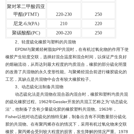
聚对苯二甲酸四亚
甲酯
(PTMT)
220-230
250
尼龙
-6,9(PA)
210
220
聚碳酸酯
(PC)
200-220
250
2、轻度硫化橡胶与塑料的共混物
EPDM与聚烯烃树脂如
PP
共混时，在有机过氧化物的作用下使
橡胶产生轻度交联，选择好混合温度和混合时间，以保证产生良好
的熔融流动，从而达到最大程度的均质混合，橡胶的部分硫化明显
的改善了共混物的永久变形性能。与聚烯烃混合前进行橡胶硫化的
工艺，其缺点是共混物中会含有较大橡胶粒子。
3、动态硫化法制备共混物
动态硫化法是共混物在混合器内混合时，橡胶和塑料均质共混
的硫化橡胶过程。
1962
年
Gessler
开发的共混工艺称之为“动态硫化
法”，他制备了含有少量硫化胶的橡胶塑料共混物。
1963
年，
Fisher
以他对动态硫化的独特见解，制备出含有不同数量部分硫化
胶的共混物。在有聚丙烯存在的情况下，采用有机过氧化物来交联
橡胶，聚丙烯会受到较大程度的损害，发生降解的情况严重。
1978