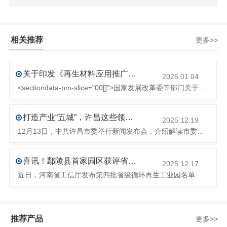
相关推荐
更多>>
关于印发《再生材料应用推广行动方案》的通知(发改环资〔2025〕1681号)
2026.01.04
<sectiondata-pm-slice="00[]">国家发展改革委等部门关于印发《再生材料应用推广行动方案》的通知</section><section>发改环资〔2025〕1681号各省、自治区、直辖市、新疆生产建设兵团发展改革委、工业和信息化主管部门、财政厅（局）、生态环境厅（局）、商务厅（
打造产业“五城”，许昌这些领域将迎来大发展！
2025.12.19
12月13日，中共许昌市委举行新闻发布会，介绍解读市委八届十次全会的有关情况。记者从发布会了解到，“十五五”时期，许昌将加快构建现代化产业体系，持续巩固壮大实体经济根基。一系列前瞻布局和突破性举措即将展开，一起来看！<section><section>锚定“五城”目标，打造产业特色优势&...
喜讯！鄢陵县首家园区获评省级循环再生工业园
2025.12.17
近日，河南省工信厅发布第四批省级循环再生工业园名单，经地市工信部门初审推荐、园区现场答辩、专家评判等环节，城发环境（许昌）循环经济产业园成功入选，系鄢陵县首家省级循环再生工业园。该园区是河南省首个高值化再生塑料循环经济产业园，由鄢陵县、河南省投资集团城发环境股份有限公司、河南平远新材料科技有限公司三
推荐产品
更多>>