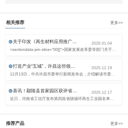
相关推荐
更多>>
关于印发《再生材料应用推广行动方案》的通知(发改环资〔2025〕1681号)
2026.01.04
<sectiondata-pm-slice="00[]">国家发展改革委等部门关于印发《再生材料应用推广行动方案》的通知</section><section>发改环资〔2025〕1681号各省、自治区、直辖市、新疆生产建设兵团发展改革委、工业和信息化主管部门、财政厅（局）、生态环境厅（局）、商务厅（
打造产业“五城”，许昌这些领域将迎来大发展！
2025.12.19
12月13日，中共许昌市委举行新闻发布会，介绍解读市委八届十次全会的有关情况。记者从发布会了解到，“十五五”时期，许昌将加快构建现代化产业体系，持续巩固壮大实体经济根基。一系列前瞻布局和突破性举措即将展开，一起来看！<section><section>锚定“五城”目标，打造产业特色优势&...
喜讯！鄢陵县首家园区获评省级循环再生工业园
2025.12.17
近日，河南省工信厅发布第四批省级循环再生工业园名单，经地市工信部门初审推荐、园区现场答辩、专家评判等环节，城发环境（许昌）循环经济产业园成功入选，系鄢陵县首家省级循环再生工业园。该园区是河南省首个高值化再生塑料循环经济产业园，由鄢陵县、河南省投资集团城发环境股份有限公司、河南平远新材料科技有限公司三
推荐产品
更多>>