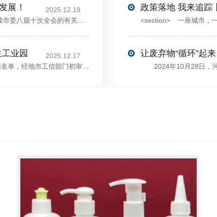
大发展！
政策落地 我来追踪
2025.12.19
12月13日，中共许昌市委举行新闻发布会，介绍解读市委八届十次全会的有关情况。记者从发布会了解到，“十五五”时期，许昌将加快构建现代化产业体系，持续巩固壮大实体经济根基。一系列前瞻布局和突破性举措即将展开，一起来看！<section><section>锚定“五城”目标，打造产业特色优势&...
生工业园
让废弃物“循环”起来
2025.12.17
近日，河南省工信厅发布第四批省级循环再生工业园名单，经地市工信部门初审推荐、园区现场答辩、专家评判等环节，城发环境（许昌）循环经济产业园成功入选，系鄢陵县首家省级循环再生工业园。该园区是河南省首个高值化再生塑料循环经济产业园，由鄢陵县、河南省投资集团城发环境股份有限公司、河南平远新材料科技有限公司三