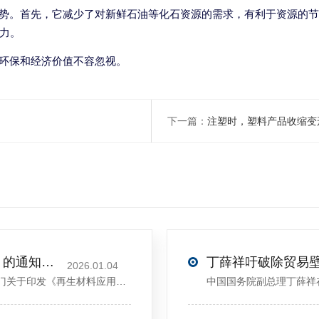
优势。首先，它减少了对新鲜石油等化石资源的需求，有利于资源的节
力。
其环保和经济价值不容忽视。
下一篇：
注塑时，塑料产品收缩变
关于印发《再生材料应用推广行动方案》的通知(发改环资〔2025〕1681号)
2026.01.04
<sectiondata-pm-slice="00[]">国家发展改革委等部门关于印发《再生材料应用推广行动方案》的通知</section><section>发改环资〔2025〕1681号各省、自治区、直辖市、新疆生产建设兵团发展改革委、工业和信息化主管部门、财政厅（局）、生态环境厅（局）、商务厅（