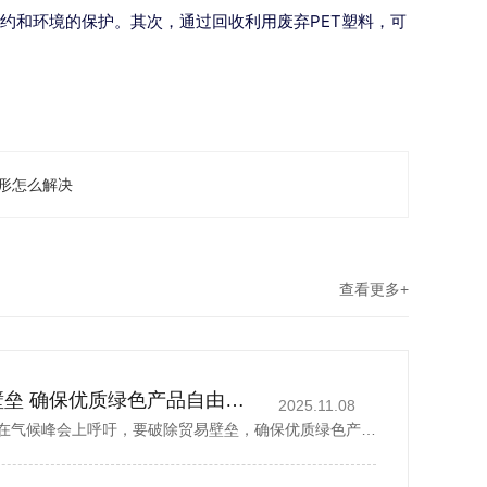
约和环境的保护。其次，通过回收利用废弃PET塑料，可
形怎么解决
查看更多+
丁薛祥吁破除贸易壁垒 确保优质绿色产品自由流通
2025.11.08
中国国务院副总理丁薛祥在气候峰会上呼吁，要破除贸易壁垒，确保优质绿色产品自由流通。据新华社报道，丁薛祥于当地时间星期四(11月6日)在巴西贝伦举行的《联合国气候变化框架公约》第30次缔约方大会贝伦气候峰会...