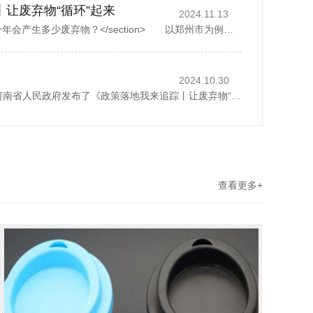
丨让废弃物“循环”起来
2024.11.13
<section> 一座城市，一年会产生多少废弃物？</section> 以郑州市为例，去年全市域分类收集、转运各类生活垃圾500多万吨，人均每天约1.07公斤。而这其中，矿泉水瓶、外卖...
2024.10.30
2024年10月28日，河南省人民政府发布了《政策落地我来追踪丨让废弃物“循环”起来》，1斤废纸可以制成0.8斤再生纸、30个塑料瓶可以制成一件再生厚外套、废弃家电中的金属零部件可以回炉重造……历经多个环节...
查看更多+