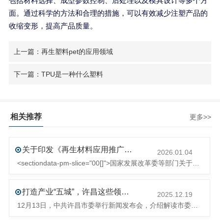
包括材料选择、成型参数控制、后处理以及模具设计等多个方
面。通过科学的方法和合理的措施，可以有效减少注塑产品的
收缩变形，提高产品质量。
上一篇：再生塑料pet的应用领域
下一篇：TPU是一种什么塑料
相关推荐
更多>>
关于印发《再生材料应用推广行动方案》的通知(发改环资〔2025〕1681号)
2026.01.04
<sectiondata-pm-slice="00[]">国家发展改革委等部门关于印发《再生材料应用推广行动方案》的通知</section><section>发改环资〔2025〕1681号各省、自治区、直辖市、新疆生产建设兵团发展改革委、工业和信息化主管部门、财政厅（局）、生态环境厅（局）、商务厅（
打造产业“五城”，许昌这些领域将迎来大发展！
2025.12.19
12月13日，中共许昌市委举行新闻发布会，介绍解读市委八届十次全会的有关情况。记者从发布会了解到，“十五五”时期，许昌将加快构建现代化产业体系，持续巩固壮大实体经济根基。一系列前瞻布局和突破性举措即将展开，一起来看！<section><section>锚定“五城”目标，打造产业特色优势&...