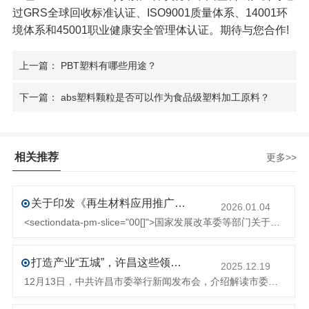
过GRS全球回收标准认证、ISO9001质量体系、14001环
境体系和45001职业健康安全管理体认证。期待与您合作!
上一篇： PBT塑料有哪些用途？
下一篇： abs塑料颗粒是否可以作为食品级塑料加工原料？
相关推荐
更多>>
关于印发《再生材料应用推广行动方案》的通知(发改环资〔2025〕1681号)
2026.01.04
<sectiondata-pm-slice="00[]">国家发展改革委等部门关于印发《再生材料应用推广行动方案》的通知</section><section>发改环资〔2025〕1681号各省、自治区、直辖市、新疆生产建设兵团发展改革委、工业和信息化主管部门、财政厅（局）、生态环境厅（局）、商务厅（
打造产业“五城”，许昌这些领域将迎来大发展！
2025.12.19
12月13日，中共许昌市委举行新闻发布会，介绍解读市委八届十次全会的有关情况。记者从发布会了解到，“十五五”时期，许昌将加快构建现代化产业体系，持续巩固壮大实体经济根基。一系列前瞻布局和突破性举措即将展开，一起来看！<section><section>锚定“五城”目标，打造产业特色优势&...