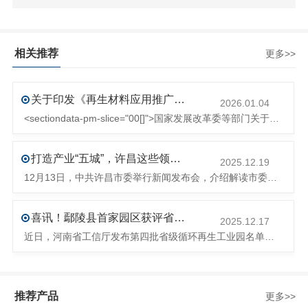
相关推荐
更多>>
关于印发《再生材料应用推广行动方案》的通知(发改环资〔2025〕1681号)
2026.01.04
<sectiondata-pm-slice="00[]">国家发展改革委等部门关于印发《再生材料应用推广行动方案》的通知</section><section>发改环资〔2025〕1681号各省、自治区、直辖市、新疆生产建设兵团发展改革委、工业和信息化主管部门、财政厅（局）、生态环境厅（局）、商务厅（
打造产业“五城”，许昌这些领域将迎来大发展！
2025.12.19
12月13日，中共许昌市委举行新闻发布会，介绍解读市委八届十次全会的有关情况。记者从发布会了解到，“十五五”时期，许昌将加快构建现代化产业体系，持续巩固壮大实体经济根基。一系列前瞻布局和突破性举措即将展开，一起来看！<section><section>锚定“五城”目标，打造产业特色优势&...
喜讯！鄢陵县首家园区获评省级循环再生工业园
2025.12.17
近日，河南省工信厅发布第四批省级循环再生工业园名单，经地市工信部门初审推荐、园区现场答辩、专家评判等环节，城发环境（许昌）循环经济产业园成功入选，系鄢陵县首家省级循环再生工业园。该园区是河南省首个高值化再生塑料循环经济产业园，由鄢陵县、河南省投资集团城发环境股份有限公司、河南平远新材料科技有限公司三
推荐产品
更多>>