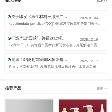
更多>>
关于印发《再生材料应用推广行动方案》的通知(发改环资〔2025〕1681号)
2026.01.04
<sectiondata-pm-slice="00[]">国家发展改革委等部门关于印发《再生材料应用推广行动方案》的通知</section><section>发改环资〔2025〕1681号各省、自治区、直辖市、新疆生产建设兵团发展改革委、工业和信息化主管部门、财政厅（局）、生态环境厅（局）、商务厅（
打造产业“五城”，许昌这些领域将迎来大发展！
2025.12.19
12月13日，中共许昌市委举行新闻发布会，介绍解读市委八届十次全会的有关情况。记者从发布会了解到，“十五五”时期，许昌将加快构建现代化产业体系，持续巩固壮大实体经济根基。一系列前瞻布局和突破性举措即将展开，一起来看！<section><section>锚定“五城”目标，打造产业特色优势&...
喜讯！鄢陵县首家园区获评省级循环再生工业园
2025.12.17
近日，河南省工信厅发布第四批省级循环再生工业园名单，经地市工信部门初审推荐、园区现场答辩、专家评判等环节，城发环境（许昌）循环经济产业园成功入选，系鄢陵县首家省级循环再生工业园。该园区是河南省首个高值化再生塑料循环经济产业园，由鄢陵县、河南省投资集团城发环境股份有限公司、河南平远新材料科技有限公司三
推荐产品
更多>>