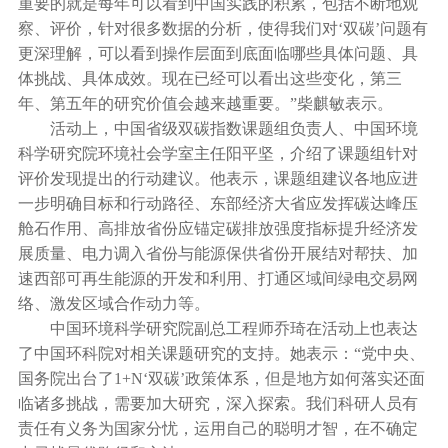
重要的就是每年可以看到中国实践的积累，包括不断地观
察、评价，针对很多数据的分析，使得我们对‘双碳’问题有
更深理解，可以看到操作层面到底面临哪些具体问题、具
体挑战、具体成效。现在已经可以看出这些变化，第三
年、第五年的研究价值会越来越重要。”柴麒敏表示。
活动上，中国省级双碳指数课题组负责人、中国环境
科学研究院环境社会学室主任阳平坚，介绍了课题组针对
评价发现提出的行动建议。他表示，课题组建议各地应进
一步明确目标和行动路径、东部经济大省应发挥碳达峰压
舱石作用、高排放省份应锚定碳排放强度指标提升经济发
展质量、电力调入省份与能源保供省份开展结对帮扶、加
速西部可再生能源的开发和利用、打通区域间绿电交易网
络、激发区域合作动力等。
中国环境科学研究院副总工程师乔琦在活动上也表达
了中国环科院对相关课题研究的支持。她表示：“党中央、
国务院出台了1+N‘双碳’政策体系，但是地方如何落实还面
临诸多挑战，需要加大研究，深入探索。我们科研人员有
责任有义务为国家分忧，运用自己的聪明才智，在不确定