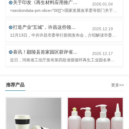
关于印发《再生材料应用推广行动方案》的通知(发改环资〔2025〕1681号)
2026.01.04
<sectiondata-pm-slice="00[]">国家发展改革委等部门关于印发《再生材料应用推广行动方案》的通知</section><section>发改环资〔2025〕1681号各省、自治区、直辖市、新疆生产建设兵团发展改革委、工业和信息化主管部门、财政厅（局）、生态环境厅（局）、商务厅（
打造产业“五城”，许昌这些领域将迎来大发展！
2025.12.19
12月13日，中共许昌市委举行新闻发布会，介绍解读市委八届十次全会的有关情况。记者从发布会了解到，“十五五”时期，许昌将加快构建现代化产业体系，持续巩固壮大实体经济根基。一系列前瞻布局和突破性举措即将展开，一起来看！<section><section>锚定“五城”目标，打造产业特色优势&...
喜讯！鄢陵县首家园区获评省级循环再生工业园
2025.12.17
近日，河南省工信厅发布第四批省级循环再生工业园名单，经地市工信部门初审推荐、园区现场答辩、专家评判等环节，城发环境（许昌）循环经济产业园成功入选，系鄢陵县首家省级循环再生工业园。该园区是河南省首个高值化再生塑料循环经济产业园，由鄢陵县、河南省投资集团城发环境股份有限公司、河南平远新材料科技有限公司三
推荐产品
更多>>