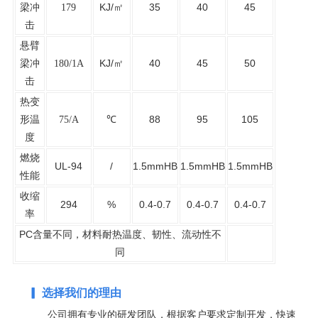
梁冲
KJ/㎡
35
40
45
179
击
悬臂
梁冲
KJ/㎡
40
45
50
180/1A
击
热变
88
95
105
形温
75/
A
℃
度
燃烧
UL-94
/
1.5mmHB
1.5mmHB
1.5mmHB
性能
收缩
294
%
0.4-0.7
0.4-0.7
0.4-0.7
率
PC含量不同，材料耐热温度、韧性、流动性不
同
▎ 选择我们的理由
公司拥有专业的研发团队，根据客户要求定制开发，快速